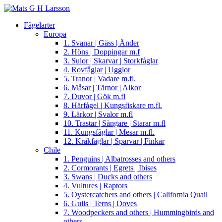
Fågelarter
Europa
1. Svanar | Gäss | Änder
2. Höns | Doppingar m.f
3. Sulor | Skarvar | Storkfåglar
4. Rovfåglar | Ugglor
5. Tranor | Vadare m.fl.
6. Måsar | Tärnor | Alkor
7. Duvor | Gök m.fl
8. Härfågel | Kungsfiskare m.fl.
9. Lärkor | Svalor m.fl
10. Trastar | Sångare | Starar m.fl
11. Kungsfåglar | Mesar m.fl.
12. Kråkfåglar | Sparvar | Finkar
Chile
1. Penguins | Albatrosses and others
2. Cormorants | Egrets | Ibises
3. Swans | Ducks and others
4. Vultures | Raptors
5. Oystercatchers and others | California Quail
6. Gulls | Terns | Doves
7. Woodpeckers and others | Hummingbirds and
others