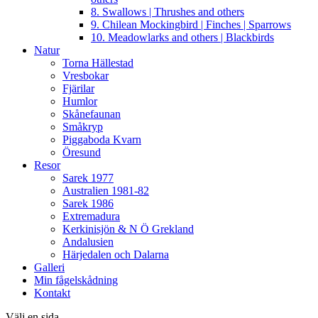
8. Swallows | Thrushes and others
9. Chilean Mockingbird | Finches | Sparrows
10. Meadowlarks and others | Blackbirds
Natur
Torna Hällestad
Vresbokar
Fjärilar
Humlor
Skånefaunan
Småkryp
Piggaboda Kvarn
Öresund
Resor
Sarek 1977
Australien 1981-82
Sarek 1986
Extremadura
Kerkinisjön & N Ö Grekland
Andalusien
Härjedalen och Dalarna
Galleri
Min fågelskådning
Kontakt
Välj en sida