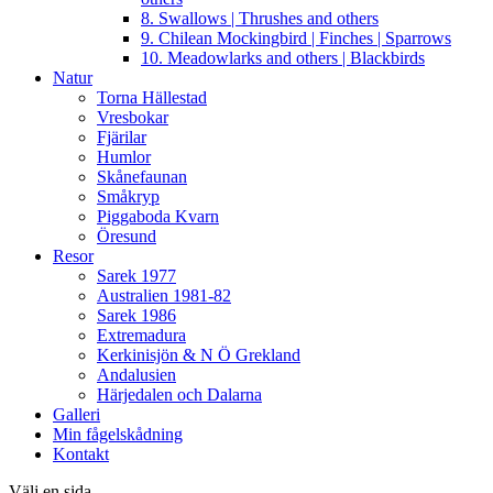
8. Swallows | Thrushes and others
9. Chilean Mockingbird | Finches | Sparrows
10. Meadowlarks and others | Blackbirds
Natur
Torna Hällestad
Vresbokar
Fjärilar
Humlor
Skånefaunan
Småkryp
Piggaboda Kvarn
Öresund
Resor
Sarek 1977
Australien 1981-82
Sarek 1986
Extremadura
Kerkinisjön & N Ö Grekland
Andalusien
Härjedalen och Dalarna
Galleri
Min fågelskådning
Kontakt
Välj en sida