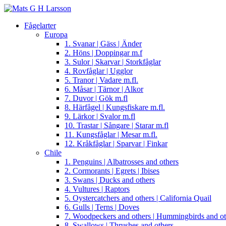
Fågelarter
Europa
1. Svanar | Gäss | Änder
2. Höns | Doppingar m.f
3. Sulor | Skarvar | Storkfåglar
4. Rovfåglar | Ugglor
5. Tranor | Vadare m.fl.
6. Måsar | Tärnor | Alkor
7. Duvor | Gök m.fl
8. Härfågel | Kungsfiskare m.fl.
9. Lärkor | Svalor m.fl
10. Trastar | Sångare | Starar m.fl
11. Kungsfåglar | Mesar m.fl.
12. Kråkfåglar | Sparvar | Finkar
Chile
1. Penguins | Albatrosses and others
2. Cormorants | Egrets | Ibises
3. Swans | Ducks and others
4. Vultures | Raptors
5. Oystercatchers and others | California Quail
6. Gulls | Terns | Doves
7. Woodpeckers and others | Hummingbirds and ot
8. Swallows | Thrushes and others