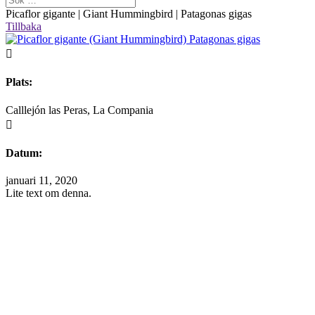
Picaflor gigante | Giant Hummingbird | Patagonas gigas
Tillbaka

Plats:
Calllejón las Peras, La Compania

Datum:
januari 11, 2020
Lite text om denna.
Välkommen att maila mig om du finner information på hemsidan som 
Alla fotografier är skyddade enligt upphovsrättslagen.
Vid intresse av att köpa något av mina fotografier är man välkommen at