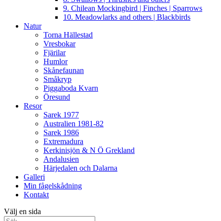
9. Chilean Mockingbird | Finches | Sparrows
10. Meadowlarks and others | Blackbirds
Natur
Torna Hällestad
Vresbokar
Fjärilar
Humlor
Skånefaunan
Småkryp
Piggaboda Kvarn
Öresund
Resor
Sarek 1977
Australien 1981-82
Sarek 1986
Extremadura
Kerkinisjön & N Ö Grekland
Andalusien
Härjedalen och Dalarna
Galleri
Min fågelskådning
Kontakt
Välj en sida