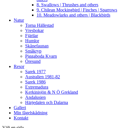
8. Swallows | Thrushes and others
9. Chilean Mockingbird | Finches | Sparrows
10. Meadowlarks and others | Blackbirds
Natur
Torna Hällestad
Vresbokar
Fjärilar
Humlor
Skånefaunan
Småkryp
Piggaboda Kvarn
Öresund
Resor
Sarek 1977
Australien 1981-82
Sarek 1986
Extremadura
Kerkinisjön & N Ö Grekland
Andalusien
Härjedalen och Dalarna
Galleri
Min fågelskådning
Kontakt
Välj en sida