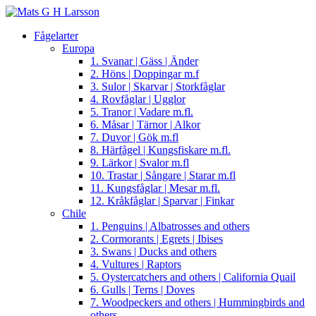
Fågelarter
Europa
1. Svanar | Gäss | Änder
2. Höns | Doppingar m.f
3. Sulor | Skarvar | Storkfåglar
4. Rovfåglar | Ugglor
5. Tranor | Vadare m.fl.
6. Måsar | Tärnor | Alkor
7. Duvor | Gök m.fl
8. Härfågel | Kungsfiskare m.fl.
9. Lärkor | Svalor m.fl
10. Trastar | Sångare | Starar m.fl
11. Kungsfåglar | Mesar m.fl.
12. Kråkfåglar | Sparvar | Finkar
Chile
1. Penguins | Albatrosses and others
2. Cormorants | Egrets | Ibises
3. Swans | Ducks and others
4. Vultures | Raptors
5. Oystercatchers and others | California Quail
6. Gulls | Terns | Doves
7. Woodpeckers and others | Hummingbirds and
others