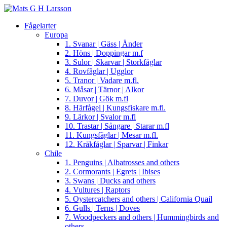
Fågelarter
Europa
1. Svanar | Gäss | Änder
2. Höns | Doppingar m.f
3. Sulor | Skarvar | Storkfåglar
4. Rovfåglar | Ugglor
5. Tranor | Vadare m.fl.
6. Måsar | Tärnor | Alkor
7. Duvor | Gök m.fl
8. Härfågel | Kungsfiskare m.fl.
9. Lärkor | Svalor m.fl
10. Trastar | Sångare | Starar m.fl
11. Kungsfåglar | Mesar m.fl.
12. Kråkfåglar | Sparvar | Finkar
Chile
1. Penguins | Albatrosses and others
2. Cormorants | Egrets | Ibises
3. Swans | Ducks and others
4. Vultures | Raptors
5. Oystercatchers and others | California Quail
6. Gulls | Terns | Doves
7. Woodpeckers and others | Hummingbirds and
others