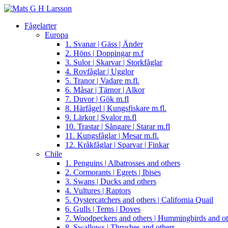
Fågelarter
Europa
1. Svanar | Gäss | Änder
2. Höns | Doppingar m.f
3. Sulor | Skarvar | Storkfåglar
4. Rovfåglar | Ugglor
5. Tranor | Vadare m.fl.
6. Måsar | Tärnor | Alkor
7. Duvor | Gök m.fl
8. Härfågel | Kungsfiskare m.fl.
9. Lärkor | Svalor m.fl
10. Trastar | Sångare | Starar m.fl
11. Kungsfåglar | Mesar m.fl.
12. Kråkfåglar | Sparvar | Finkar
Chile
1. Penguins | Albatrosses and others
2. Cormorants | Egrets | Ibises
3. Swans | Ducks and others
4. Vultures | Raptors
5. Oystercatchers and others | California Quail
6. Gulls | Terns | Doves
7. Woodpeckers and others | Hummingbirds and ot
8. Swallows | Thrushes and others