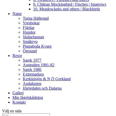
9. Chilean Mockingbird | Finches | Sparrows
10. Meadowlarks and others | Blackbirds
Natur
Torna Hällestad
Vresbokar
Fjärilar
Humlor
Skånefaunan
Småkryp
Piggaboda Kvarn
Öresund
Resor
Sarek 1977
Australien 1981-82
Sarek 1986
Extremadura
Kerkinisjön & N Ö Grekland
Andalusien
Härjedalen och Dalarna
Galleri
Min fågelskådning
Kontakt
Välj en sida