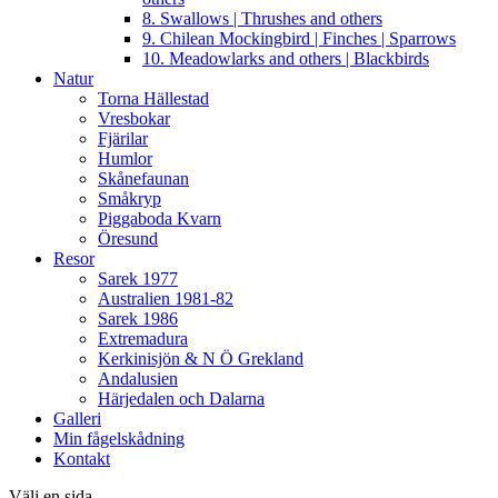
8. Swallows | Thrushes and others
9. Chilean Mockingbird | Finches | Sparrows
10. Meadowlarks and others | Blackbirds
Natur
Torna Hällestad
Vresbokar
Fjärilar
Humlor
Skånefaunan
Småkryp
Piggaboda Kvarn
Öresund
Resor
Sarek 1977
Australien 1981-82
Sarek 1986
Extremadura
Kerkinisjön & N Ö Grekland
Andalusien
Härjedalen och Dalarna
Galleri
Min fågelskådning
Kontakt
Välj en sida