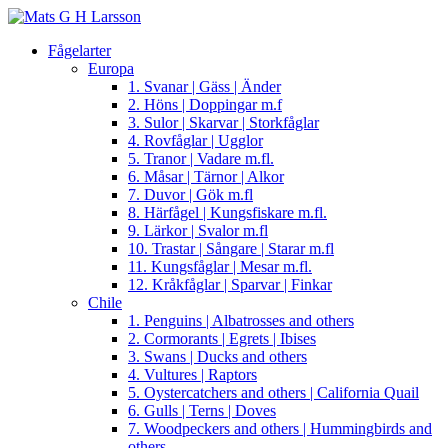
Fågelarter
Europa
1. Svanar | Gäss | Änder
2. Höns | Doppingar m.f
3. Sulor | Skarvar | Storkfåglar
4. Rovfåglar | Ugglor
5. Tranor | Vadare m.fl.
6. Måsar | Tärnor | Alkor
7. Duvor | Gök m.fl
8. Härfågel | Kungsfiskare m.fl.
9. Lärkor | Svalor m.fl
10. Trastar | Sångare | Starar m.fl
11. Kungsfåglar | Mesar m.fl.
12. Kråkfåglar | Sparvar | Finkar
Chile
1. Penguins | Albatrosses and others
2. Cormorants | Egrets | Ibises
3. Swans | Ducks and others
4. Vultures | Raptors
5. Oystercatchers and others | California Quail
6. Gulls | Terns | Doves
7. Woodpeckers and others | Hummingbirds and
others