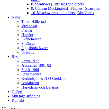
8. Swallows | Thrushes and others
9. Chilean Mockingbird | Finches | Sparrows
10. Meadowlarks and others | Blackbirds
Natur
Torna Hällestad
Vresbokar
Fjärilar
Humlor
Skånefaunan
Småkryp
Piggaboda Kvarn
Öresund
Resor
Sarek 1977
Australien 1981-82
Sarek 1986
Extremadura
Kerkinisjön & N Ö Grekland
Andalusien
Härjedalen och Dalarna
Galleri
Min fågelskådning
Kontakt
Välj en sida