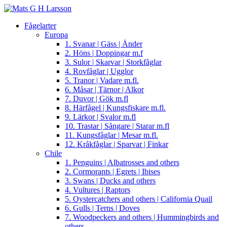
Fågelarter
Europa
1. Svanar | Gäss | Änder
2. Höns | Doppingar m.f
3. Sulor | Skarvar | Storkfåglar
4. Rovfåglar | Ugglor
5. Tranor | Vadare m.fl.
6. Måsar | Tärnor | Alkor
7. Duvor | Gök m.fl
8. Härfågel | Kungsfiskare m.fl.
9. Lärkor | Svalor m.fl
10. Trastar | Sångare | Starar m.fl
11. Kungsfåglar | Mesar m.fl.
12. Kråkfåglar | Sparvar | Finkar
Chile
1. Penguins | Albatrosses and others
2. Cormorants | Egrets | Ibises
3. Swans | Ducks and others
4. Vultures | Raptors
5. Oystercatchers and others | California Quail
6. Gulls | Terns | Doves
7. Woodpeckers and others | Hummingbirds and
others