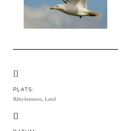

PLATS:
Råbydammen, Lund
