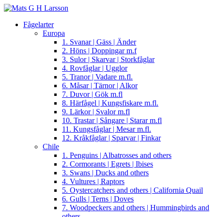
Fågelarter
Europa
1. Svanar | Gäss | Änder
2. Höns | Doppingar m.f
3. Sulor | Skarvar | Storkfåglar
4. Rovfåglar | Ugglor
5. Tranor | Vadare m.fl.
6. Måsar | Tärnor | Alkor
7. Duvor | Gök m.fl
8. Härfågel | Kungsfiskare m.fl.
9. Lärkor | Svalor m.fl
10. Trastar | Sångare | Starar m.fl
11. Kungsfåglar | Mesar m.fl.
12. Kråkfåglar | Sparvar | Finkar
Chile
1. Penguins | Albatrosses and others
2. Cormorants | Egrets | Ibises
3. Swans | Ducks and others
4. Vultures | Raptors
5. Oystercatchers and others | California Quail
6. Gulls | Terns | Doves
7. Woodpeckers and others | Hummingbirds and
others