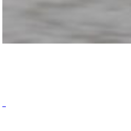
Välkommen att maila mig om du finner information på hemsidan
som du anser bör korrigeras.
Alla fotografier är skyddade enligt upphovsrättslagen.
Vid intresse av att köpa något av mina fotografier är man
välkommen att maila en förfrågan till mig.

matsghlarsson.foto@gmail.com