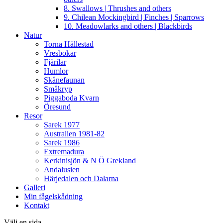
8. Swallows | Thrushes and others
9. Chilean Mockingbird | Finches | Sparrows
10. Meadowlarks and others | Blackbirds
Natur
Torna Hällestad
Vresbokar
Fjärilar
Humlor
Skånefaunan
Småkryp
Piggaboda Kvarn
Öresund
Resor
Sarek 1977
Australien 1981-82
Sarek 1986
Extremadura
Kerkinisjön & N Ö Grekland
Andalusien
Härjedalen och Dalarna
Galleri
Min fågelskådning
Kontakt
Välj en sida