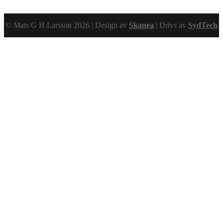
© Mats G H Larsson 2026 | Design av
Skanea
| Drivs av
SydTech