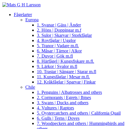
Fågelarter
Europa
1. Svanar | Gäss | Änder
2. Höns | Doppingar m.f
3. Sulor | Skarvar | Storkfåglar
4. Rovfåglar | Ugglor
5. Tranor | Vadare m.fl.
6. Måsar | Tärnor | Alkor
7. Duvor | Gök m.fl
8. Härfågel | Kungsfiskare m.fl.
9. Lärkor | Svalor m.fl
10. Trastar | Sångare | Starar m.fl
11. Kungsfåglar | Mesar m.fl.
12. Kråkfåglar | Sparvar | Finkar
Chile
1. Penguins | Albatrosses and others
2. Cormorants | Egrets | Ibises
3. Swans | Ducks and others
4. Vultures | Raptors
5. Oystercatchers and others | California Quail
6. Gulls | Terns | Doves
7. Woodpeckers and others | Hummingbirds and
others