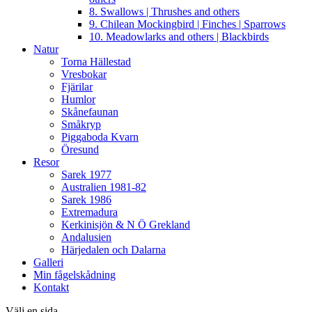
8. Swallows | Thrushes and others
9. Chilean Mockingbird | Finches | Sparrows
10. Meadowlarks and others | Blackbirds
Natur
Torna Hällestad
Vresbokar
Fjärilar
Humlor
Skånefaunan
Småkryp
Piggaboda Kvarn
Öresund
Resor
Sarek 1977
Australien 1981-82
Sarek 1986
Extremadura
Kerkinisjön & N Ö Grekland
Andalusien
Härjedalen och Dalarna
Galleri
Min fågelskådning
Kontakt
Välj en sida