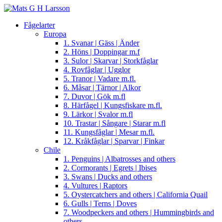
Fågelarter
Europa
1. Svanar | Gäss | Änder
2. Höns | Doppingar m.f
3. Sulor | Skarvar | Storkfåglar
4. Rovfåglar | Ugglor
5. Tranor | Vadare m.fl.
6. Måsar | Tärnor | Alkor
7. Duvor | Gök m.fl
8. Härfågel | Kungsfiskare m.fl.
9. Lärkor | Svalor m.fl
10. Trastar | Sångare | Starar m.fl
11. Kungsfåglar | Mesar m.fl.
12. Kråkfåglar | Sparvar | Finkar
Chile
1. Penguins | Albatrosses and others
2. Cormorants | Egrets | Ibises
3. Swans | Ducks and others
4. Vultures | Raptors
5. Oystercatchers and others | California Quail
6. Gulls | Terns | Doves
7. Woodpeckers and others | Hummingbirds and
others