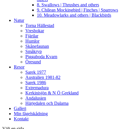
8. Swallows | Thrushes and others
9. Chilean Mockingbird | Finches | Sparrows
10. Meadowlarks and others | Blackbirds
Natur
Torna Hällestad
Vresbokar
Fjärilar
Humlor
Skånefaunan
Småkryp
Piggaboda Kvarn
Öresund
Resor
Sarek 1977
Australien 1981-82
Sarek 1986
Extremadura
Kerkinisjön & N Ö Grekland
Andalusien
Härjedalen och Dalarna
Galleri
Min fågelskådning
Kontakt
Välj en sida