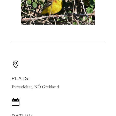

PLATS:
Evrosdeltat, NÖ Grekland

DATUM: