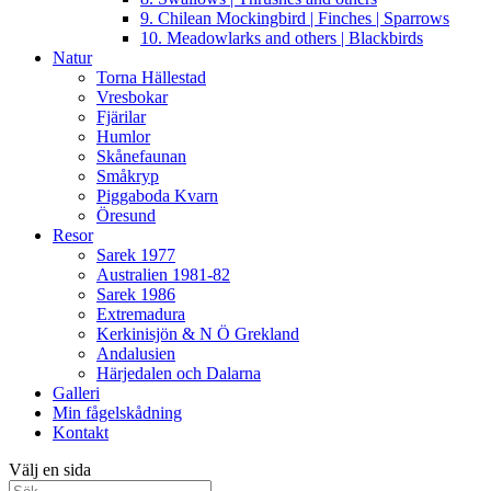
9. Chilean Mockingbird | Finches | Sparrows
10. Meadowlarks and others | Blackbirds
Natur
Torna Hällestad
Vresbokar
Fjärilar
Humlor
Skånefaunan
Småkryp
Piggaboda Kvarn
Öresund
Resor
Sarek 1977
Australien 1981-82
Sarek 1986
Extremadura
Kerkinisjön & N Ö Grekland
Andalusien
Härjedalen och Dalarna
Galleri
Min fågelskådning
Kontakt
Välj en sida