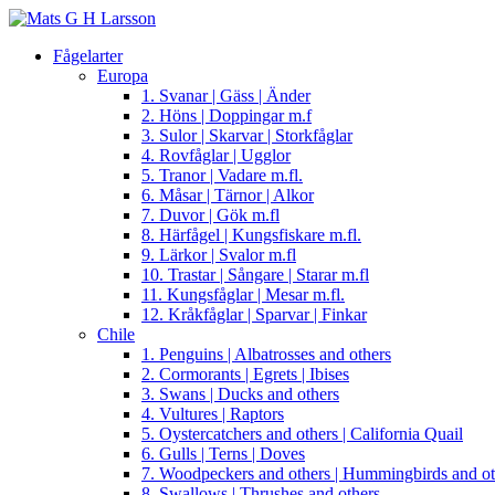
Fågelarter
Europa
1. Svanar | Gäss | Änder
2. Höns | Doppingar m.f
3. Sulor | Skarvar | Storkfåglar
4. Rovfåglar | Ugglor
5. Tranor | Vadare m.fl.
6. Måsar | Tärnor | Alkor
7. Duvor | Gök m.fl
8. Härfågel | Kungsfiskare m.fl.
9. Lärkor | Svalor m.fl
10. Trastar | Sångare | Starar m.fl
11. Kungsfåglar | Mesar m.fl.
12. Kråkfåglar | Sparvar | Finkar
Chile
1. Penguins | Albatrosses and others
2. Cormorants | Egrets | Ibises
3. Swans | Ducks and others
4. Vultures | Raptors
5. Oystercatchers and others | California Quail
6. Gulls | Terns | Doves
7. Woodpeckers and others | Hummingbirds and ot
8. Swallows | Thrushes and others