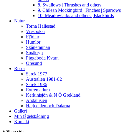
8. Swallows | Thrushes and others
9. Chilean Mockingbird | Finches | Sparrows
10. Meadowlarks and others | Blackbirds
Natur
Torna Hällestad
Vresbokar
Fjärilar
Humlor
Skånefaunan
Småkryp
Piggaboda Kvarn
Öresund
Resor
Sarek 1977
Australien 1981-82
Sarek 1986
Extremadura
Kerkinisjön & N Ö Grekland
Andalusien
Härjedalen och Dalarna
Galleri
Min fågelskådning
Kontakt
Välj en sida