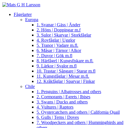
Fågelarter
Europa
1. Svanar | Gäss | Änder
2. Höns | Doppingar m.f
3. Sulor | Skarvar | Storkfåglar
4. Rovfåglar | Ugglor
5. Tranor | Vadare m.fl.
6. Måsar | Tärnor | Alkor
7. Duvor | Gök m.fl
8. Härfågel | Kungsfiskare m.fl.
9. Lärkor | Svalor m.fl
10. Trastar | Sångare | Starar m.fl
11. Kungsfåglar | Mesar m.fl.
12. Kråkfåglar | Sparvar | Finkar
Chile
1. Penguins | Albatrosses and others
2. Cormorants | Egrets | Ibises
3. Swans | Ducks and others
4. Vultures | Raptors
5. Oystercatchers and others | California Quail
6. Gulls | Terns | Doves
7. Woodpeckers and others | Hummingbirds and
others