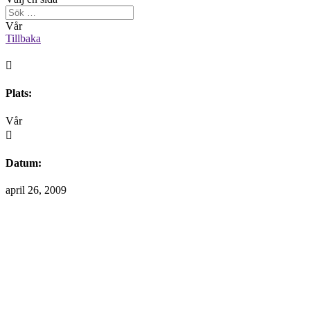
Vår
Tillbaka

Plats:
Vår

Datum:
april 26, 2009
Välkommen att maila mig om du finner information på hemsidan
som du anser bör korrigeras.
Alla fotografier är skyddade enligt upphovsrättslagen.
Vid intresse av att köpa något av mina fotografier är man
välkommen att maila en förfrågan till mig.