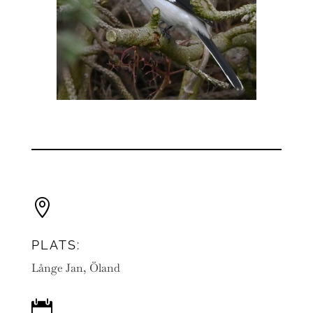

PLATS:
Långe Jan, Öland
