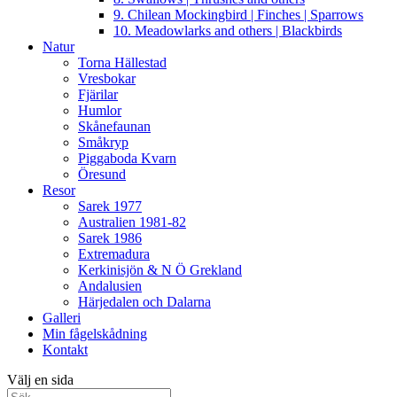
9. Chilean Mockingbird | Finches | Sparrows
10. Meadowlarks and others | Blackbirds
Natur
Torna Hällestad
Vresbokar
Fjärilar
Humlor
Skånefaunan
Småkryp
Piggaboda Kvarn
Öresund
Resor
Sarek 1977
Australien 1981-82
Sarek 1986
Extremadura
Kerkinisjön & N Ö Grekland
Andalusien
Härjedalen och Dalarna
Galleri
Min fågelskådning
Kontakt
Välj en sida