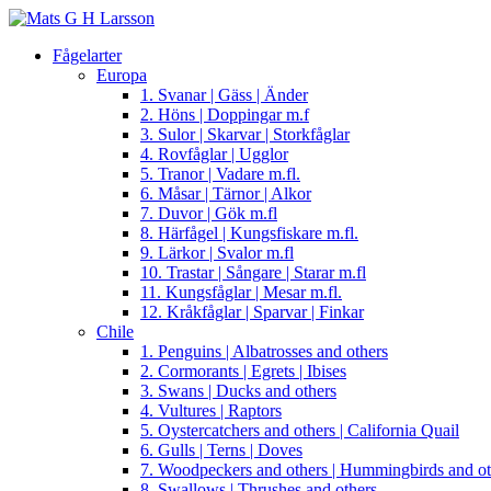
Fågelarter
Europa
1. Svanar | Gäss | Änder
2. Höns | Doppingar m.f
3. Sulor | Skarvar | Storkfåglar
4. Rovfåglar | Ugglor
5. Tranor | Vadare m.fl.
6. Måsar | Tärnor | Alkor
7. Duvor | Gök m.fl
8. Härfågel | Kungsfiskare m.fl.
9. Lärkor | Svalor m.fl
10. Trastar | Sångare | Starar m.fl
11. Kungsfåglar | Mesar m.fl.
12. Kråkfåglar | Sparvar | Finkar
Chile
1. Penguins | Albatrosses and others
2. Cormorants | Egrets | Ibises
3. Swans | Ducks and others
4. Vultures | Raptors
5. Oystercatchers and others | California Quail
6. Gulls | Terns | Doves
7. Woodpeckers and others | Hummingbirds and ot
8. Swallows | Thrushes and others