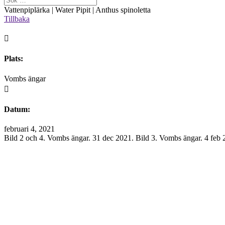
Vattenpiplärka | Water Pipit | Anthus spinoletta
Tillbaka

Plats:
Vombs ängar

Datum:
februari 4, 2021
Bild 2 och 4. Vombs ängar. 31 dec 2021. Bild 3. Vombs ängar. 4 feb 
Välkommen att maila mig om du finner information på hemsidan som 