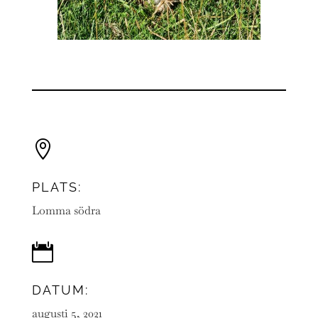

PLATS:
Lomma södra

DATUM:
augusti 5, 2021