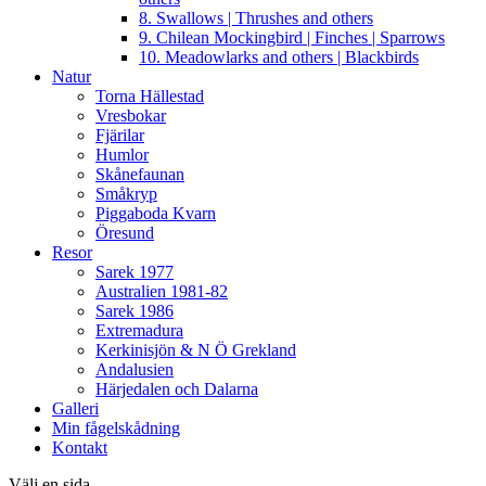
8. Swallows | Thrushes and others
9. Chilean Mockingbird | Finches | Sparrows
10. Meadowlarks and others | Blackbirds
Natur
Torna Hällestad
Vresbokar
Fjärilar
Humlor
Skånefaunan
Småkryp
Piggaboda Kvarn
Öresund
Resor
Sarek 1977
Australien 1981-82
Sarek 1986
Extremadura
Kerkinisjön & N Ö Grekland
Andalusien
Härjedalen och Dalarna
Galleri
Min fågelskådning
Kontakt
Välj en sida