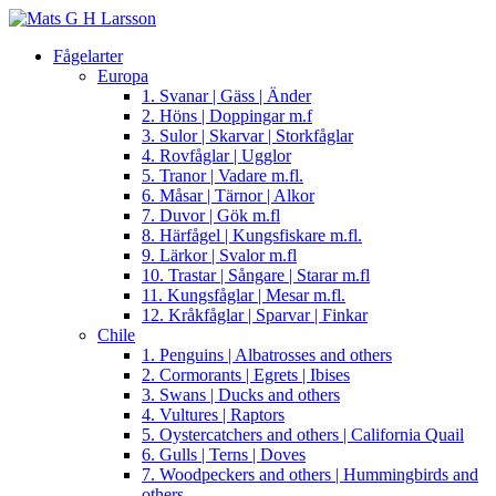
Fågelarter
Europa
1. Svanar | Gäss | Änder
2. Höns | Doppingar m.f
3. Sulor | Skarvar | Storkfåglar
4. Rovfåglar | Ugglor
5. Tranor | Vadare m.fl.
6. Måsar | Tärnor | Alkor
7. Duvor | Gök m.fl
8. Härfågel | Kungsfiskare m.fl.
9. Lärkor | Svalor m.fl
10. Trastar | Sångare | Starar m.fl
11. Kungsfåglar | Mesar m.fl.
12. Kråkfåglar | Sparvar | Finkar
Chile
1. Penguins | Albatrosses and others
2. Cormorants | Egrets | Ibises
3. Swans | Ducks and others
4. Vultures | Raptors
5. Oystercatchers and others | California Quail
6. Gulls | Terns | Doves
7. Woodpeckers and others | Hummingbirds and
others