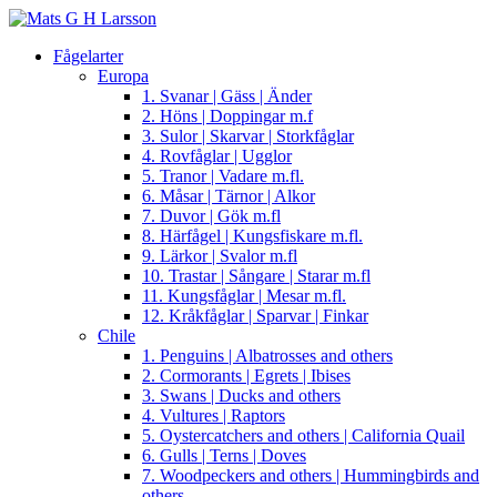
Fågelarter
Europa
1. Svanar | Gäss | Änder
2. Höns | Doppingar m.f
3. Sulor | Skarvar | Storkfåglar
4. Rovfåglar | Ugglor
5. Tranor | Vadare m.fl.
6. Måsar | Tärnor | Alkor
7. Duvor | Gök m.fl
8. Härfågel | Kungsfiskare m.fl.
9. Lärkor | Svalor m.fl
10. Trastar | Sångare | Starar m.fl
11. Kungsfåglar | Mesar m.fl.
12. Kråkfåglar | Sparvar | Finkar
Chile
1. Penguins | Albatrosses and others
2. Cormorants | Egrets | Ibises
3. Swans | Ducks and others
4. Vultures | Raptors
5. Oystercatchers and others | California Quail
6. Gulls | Terns | Doves
7. Woodpeckers and others | Hummingbirds and
others