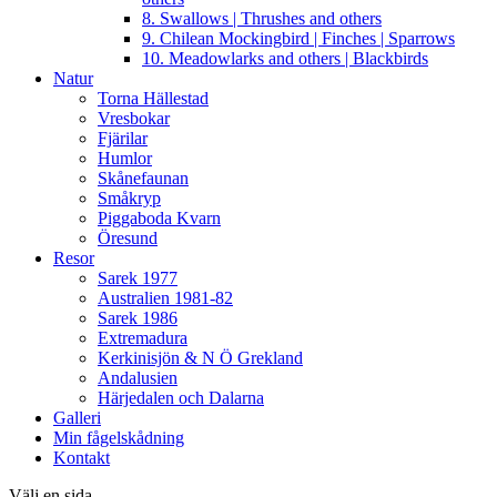
8. Swallows | Thrushes and others
9. Chilean Mockingbird | Finches | Sparrows
10. Meadowlarks and others | Blackbirds
Natur
Torna Hällestad
Vresbokar
Fjärilar
Humlor
Skånefaunan
Småkryp
Piggaboda Kvarn
Öresund
Resor
Sarek 1977
Australien 1981-82
Sarek 1986
Extremadura
Kerkinisjön & N Ö Grekland
Andalusien
Härjedalen och Dalarna
Galleri
Min fågelskådning
Kontakt
Välj en sida