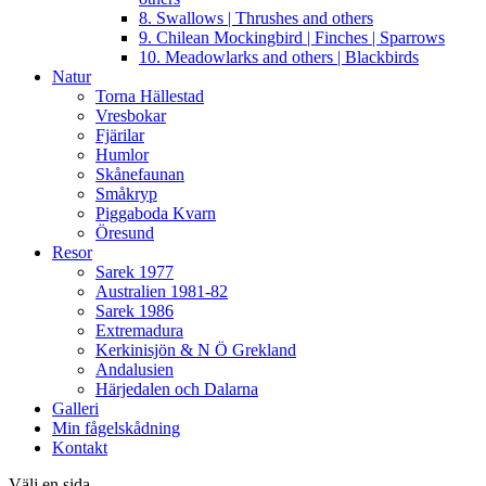
8. Swallows | Thrushes and others
9. Chilean Mockingbird | Finches | Sparrows
10. Meadowlarks and others | Blackbirds
Natur
Torna Hällestad
Vresbokar
Fjärilar
Humlor
Skånefaunan
Småkryp
Piggaboda Kvarn
Öresund
Resor
Sarek 1977
Australien 1981-82
Sarek 1986
Extremadura
Kerkinisjön & N Ö Grekland
Andalusien
Härjedalen och Dalarna
Galleri
Min fågelskådning
Kontakt
Välj en sida