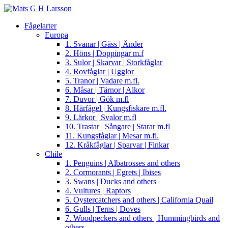
Fågelarter
Europa
1. Svanar | Gäss | Änder
2. Höns | Doppingar m.f
3. Sulor | Skarvar | Storkfåglar
4. Rovfåglar | Ugglor
5. Tranor | Vadare m.fl.
6. Måsar | Tärnor | Alkor
7. Duvor | Gök m.fl
8. Härfågel | Kungsfiskare m.fl.
9. Lärkor | Svalor m.fl
10. Trastar | Sångare | Starar m.fl
11. Kungsfåglar | Mesar m.fl.
12. Kråkfåglar | Sparvar | Finkar
Chile
1. Penguins | Albatrosses and others
2. Cormorants | Egrets | Ibises
3. Swans | Ducks and others
4. Vultures | Raptors
5. Oystercatchers and others | California Quail
6. Gulls | Terns | Doves
7. Woodpeckers and others | Hummingbirds and
others