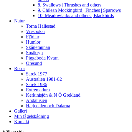
8. Swallows | Thrushes and others
9. Chilean Mockingbird | Finches | Sparrows
10. Meadowlarks and others | Blackbirds
Natur
Torna Hällestad
Vresbokar
Fjärilar
Humlor
Skånefaunan
Småkryp
Piggaboda Kvarn
Öresund
Resor
Sarek 1977
Australien 1981-82
Sarek 1986
Extremadura
Kerkinisjön & N Ö Grekland
Andalusien
Härjedalen och Dalarna
Galleri
Min fågelskådning
Kontakt
Välj en sida