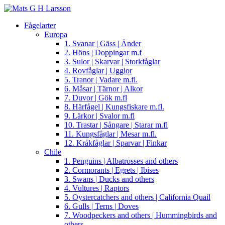
Fågelarter
Europa
1. Svanar | Gäss | Änder
2. Höns | Doppingar m.f
3. Sulor | Skarvar | Storkfåglar
4. Rovfåglar | Ugglor
5. Tranor | Vadare m.fl.
6. Måsar | Tärnor | Alkor
7. Duvor | Gök m.fl
8. Härfågel | Kungsfiskare m.fl.
9. Lärkor | Svalor m.fl
10. Trastar | Sångare | Starar m.fl
11. Kungsfåglar | Mesar m.fl.
12. Kråkfåglar | Sparvar | Finkar
Chile
1. Penguins | Albatrosses and others
2. Cormorants | Egrets | Ibises
3. Swans | Ducks and others
4. Vultures | Raptors
5. Oystercatchers and others | California Quail
6. Gulls | Terns | Doves
7. Woodpeckers and others | Hummingbirds and
others