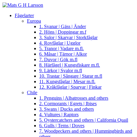
Fågelarter
Europa
1. Svanar | Gäss | Änder
2. Höns | Doppingar m.f
3. Sulor | Skarvar | Storkfåglar
4. Rovfåglar | Ugglor
5. Tranor | Vadare m.fl.
6. Måsar | Tärnor | Alkor
7. Duvor | Gök m.fl
8. Härfågel | Kungsfiskare m.fl.
9. Lärkor | Svalor m.fl
10. Trastar | Sångare | Starar m.fl
11. Kungsfåglar | Mesar m.fl.
12. Kråkfåglar | Sparvar | Finkar
Chile
1. Penguins | Albatrosses and others
2. Cormorants | Egrets | Ibises
3. Swans | Ducks and others
4. Vultures | Raptors
5. Oystercatchers and others | California Quail
6. Gulls | Terns | Doves
7. Woodpeckers and others | Hummingbirds and
others