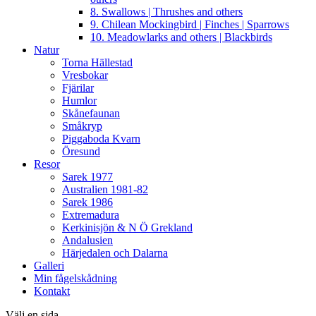
8. Swallows | Thrushes and others
9. Chilean Mockingbird | Finches | Sparrows
10. Meadowlarks and others | Blackbirds
Natur
Torna Hällestad
Vresbokar
Fjärilar
Humlor
Skånefaunan
Småkryp
Piggaboda Kvarn
Öresund
Resor
Sarek 1977
Australien 1981-82
Sarek 1986
Extremadura
Kerkinisjön & N Ö Grekland
Andalusien
Härjedalen och Dalarna
Galleri
Min fågelskådning
Kontakt
Välj en sida