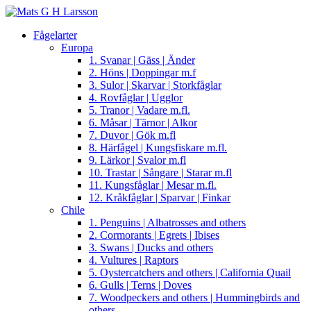
Fågelarter
Europa
1. Svanar | Gäss | Änder
2. Höns | Doppingar m.f
3. Sulor | Skarvar | Storkfåglar
4. Rovfåglar | Ugglor
5. Tranor | Vadare m.fl.
6. Måsar | Tärnor | Alkor
7. Duvor | Gök m.fl
8. Härfågel | Kungsfiskare m.fl.
9. Lärkor | Svalor m.fl
10. Trastar | Sångare | Starar m.fl
11. Kungsfåglar | Mesar m.fl.
12. Kråkfåglar | Sparvar | Finkar
Chile
1. Penguins | Albatrosses and others
2. Cormorants | Egrets | Ibises
3. Swans | Ducks and others
4. Vultures | Raptors
5. Oystercatchers and others | California Quail
6. Gulls | Terns | Doves
7. Woodpeckers and others | Hummingbirds and
others