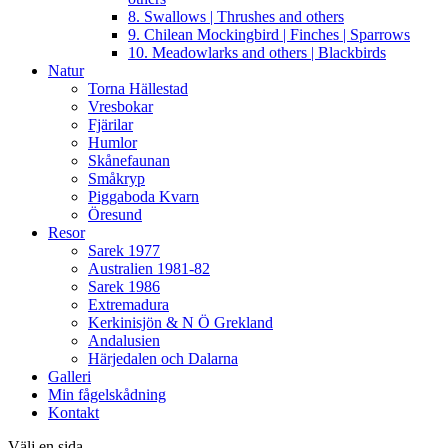
8. Swallows | Thrushes and others
9. Chilean Mockingbird | Finches | Sparrows
10. Meadowlarks and others | Blackbirds
Natur
Torna Hällestad
Vresbokar
Fjärilar
Humlor
Skånefaunan
Småkryp
Piggaboda Kvarn
Öresund
Resor
Sarek 1977
Australien 1981-82
Sarek 1986
Extremadura
Kerkinisjön & N Ö Grekland
Andalusien
Härjedalen och Dalarna
Galleri
Min fågelskådning
Kontakt
Välj en sida