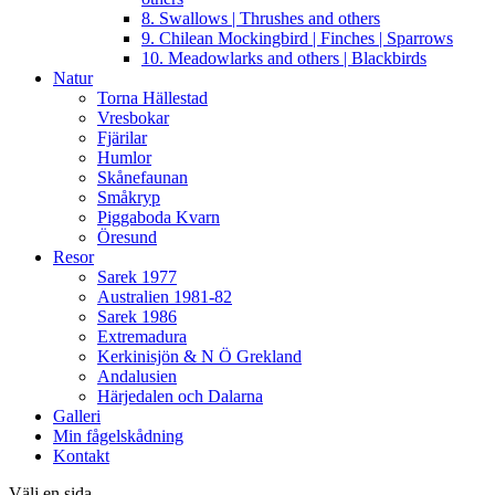
8. Swallows | Thrushes and others
9. Chilean Mockingbird | Finches | Sparrows
10. Meadowlarks and others | Blackbirds
Natur
Torna Hällestad
Vresbokar
Fjärilar
Humlor
Skånefaunan
Småkryp
Piggaboda Kvarn
Öresund
Resor
Sarek 1977
Australien 1981-82
Sarek 1986
Extremadura
Kerkinisjön & N Ö Grekland
Andalusien
Härjedalen och Dalarna
Galleri
Min fågelskådning
Kontakt
Välj en sida