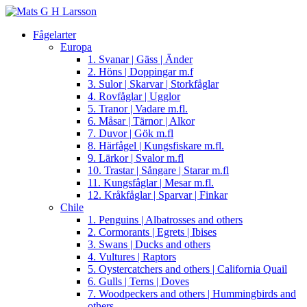
Fågelarter
Europa
1. Svanar | Gäss | Änder
2. Höns | Doppingar m.f
3. Sulor | Skarvar | Storkfåglar
4. Rovfåglar | Ugglor
5. Tranor | Vadare m.fl.
6. Måsar | Tärnor | Alkor
7. Duvor | Gök m.fl
8. Härfågel | Kungsfiskare m.fl.
9. Lärkor | Svalor m.fl
10. Trastar | Sångare | Starar m.fl
11. Kungsfåglar | Mesar m.fl.
12. Kråkfåglar | Sparvar | Finkar
Chile
1. Penguins | Albatrosses and others
2. Cormorants | Egrets | Ibises
3. Swans | Ducks and others
4. Vultures | Raptors
5. Oystercatchers and others | California Quail
6. Gulls | Terns | Doves
7. Woodpeckers and others | Hummingbirds and
others