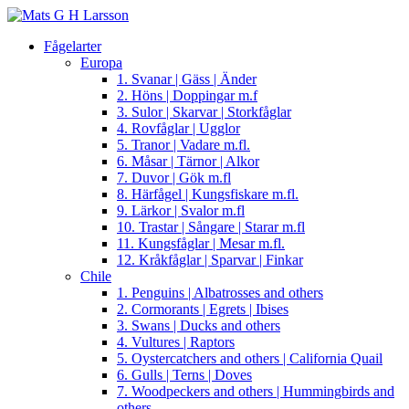
Fågelarter
Europa
1. Svanar | Gäss | Änder
2. Höns | Doppingar m.f
3. Sulor | Skarvar | Storkfåglar
4. Rovfåglar | Ugglor
5. Tranor | Vadare m.fl.
6. Måsar | Tärnor | Alkor
7. Duvor | Gök m.fl
8. Härfågel | Kungsfiskare m.fl.
9. Lärkor | Svalor m.fl
10. Trastar | Sångare | Starar m.fl
11. Kungsfåglar | Mesar m.fl.
12. Kråkfåglar | Sparvar | Finkar
Chile
1. Penguins | Albatrosses and others
2. Cormorants | Egrets | Ibises
3. Swans | Ducks and others
4. Vultures | Raptors
5. Oystercatchers and others | California Quail
6. Gulls | Terns | Doves
7. Woodpeckers and others | Hummingbirds and
others