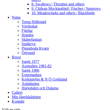
8. Swallows | Thrushes and others
9. Chilean Mockingbird | Finches | Sparrows
10. Meadowlarks and others | Blackbirds
Natur
Torna Hällestad
Vresbokar
Fjärilar
Humlor
Skånefaunan
Småkryp
Piggaboda Kvarn
Öresund
Resor
Sarek 1977
Australien 1981-82
Sarek 1986
Extremadura
Kerkinisjön & N Ö Grekland
Andalusien
Härjedalen och Dalarna
Galleri
Min fågelskådning
Kontakt
Välj en sida