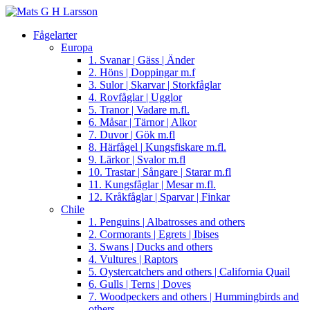
Fågelarter
Europa
1. Svanar | Gäss | Änder
2. Höns | Doppingar m.f
3. Sulor | Skarvar | Storkfåglar
4. Rovfåglar | Ugglor
5. Tranor | Vadare m.fl.
6. Måsar | Tärnor | Alkor
7. Duvor | Gök m.fl
8. Härfågel | Kungsfiskare m.fl.
9. Lärkor | Svalor m.fl
10. Trastar | Sångare | Starar m.fl
11. Kungsfåglar | Mesar m.fl.
12. Kråkfåglar | Sparvar | Finkar
Chile
1. Penguins | Albatrosses and others
2. Cormorants | Egrets | Ibises
3. Swans | Ducks and others
4. Vultures | Raptors
5. Oystercatchers and others | California Quail
6. Gulls | Terns | Doves
7. Woodpeckers and others | Hummingbirds and
others