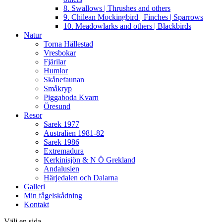
8. Swallows | Thrushes and others
9. Chilean Mockingbird | Finches | Sparrows
10. Meadowlarks and others | Blackbirds
Natur
Torna Hällestad
Vresbokar
Fjärilar
Humlor
Skånefaunan
Småkryp
Piggaboda Kvarn
Öresund
Resor
Sarek 1977
Australien 1981-82
Sarek 1986
Extremadura
Kerkinisjön & N Ö Grekland
Andalusien
Härjedalen och Dalarna
Galleri
Min fågelskådning
Kontakt
Välj en sida